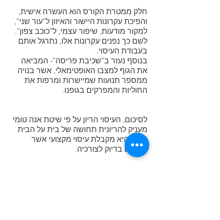
חלק ממטרת הקורס הוא העשרה אישית,
והפיכת עקרונות היישור והאיזון ל”עור שני”,
למקור מודעות, שיפור עצמי, ל”כוכב צפון”.
לשם כך נפנים עקרונות אלו, נתרגל אותם
בעבודת העיסוי.
בנוסף נעזר ב”שכיבת פריסה”- המביאה
את הגוף למצבו האופטימאלי, אשר בנויה
ממספר תנועות שמיישרות ומרפות את
החוליות והמפרקים בגופנו.
לסיכום, העיסוי הריון על פי שיטת אנה טומי
מעניק להריונית תחושה של בית על הבית
שלה, היא מקבלת עיסוי מקצועי אשר
מותאם בדיוק לצורכיה.
There was an issue connecting to
your network. Check your
connection and try again.