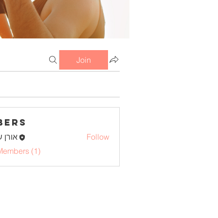
Join
bers
אורן 
Follow
Members (1)