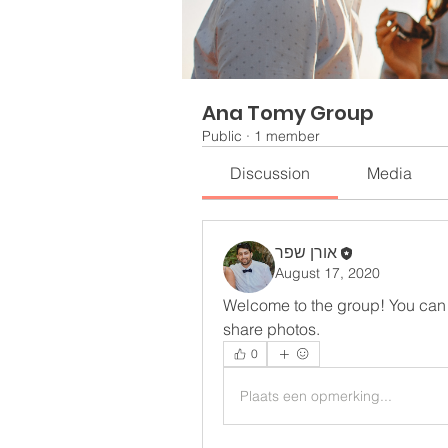
Ana Tomy Group
Public
·
1 member
Discussion
Media
אורן שפר
August 17, 2020
Welcome to the group! You can 
share photos.
0
Plaats een opmerking...